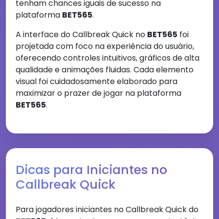
tenham chances iguais de sucesso na
plataforma
BET565
.
A interface do Callbreak Quick no
BET565
foi
projetada com foco na experiência do usuário,
oferecendo controles intuitivos, gráficos de alta
qualidade e animações fluidas. Cada elemento
visual foi cuidadosamente elaborado para
maximizar o prazer de jogar na plataforma
BET565
.
Dicas para Iniciantes no
Callbreak Quick
Para jogadores iniciantes no Callbreak Quick do