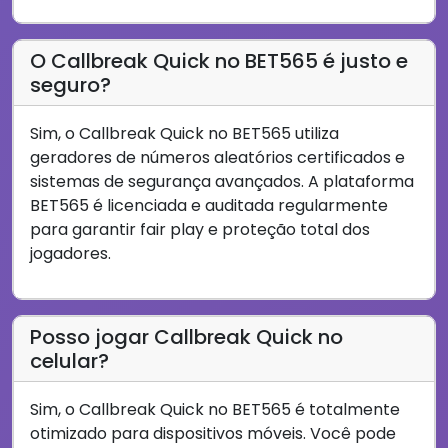
O Callbreak Quick no BET565 é justo e
seguro?
Sim, o Callbreak Quick no BET565 utiliza
geradores de números aleatórios certificados e
sistemas de segurança avançados. A plataforma
BET565 é licenciada e auditada regularmente
para garantir fair play e proteção total dos
jogadores.
Posso jogar Callbreak Quick no
celular?
Sim, o Callbreak Quick no BET565 é totalmente
otimizado para dispositivos móveis. Você pode