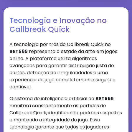
Tecnologia e Inovação no
Callbreak Quick
A tecnologia por trás do Callbreak Quick no
BET565
representa o estado da arte em jogos
online. A plataforma utiliza algoritmos
avançados para garantir distribuição justa de
cartas, detecção de irregularidades e uma
experiência de jogo completamente segura e
confiável.
O sistema de inteligência artificial do
BET565
monitora constantemente as partidas de
Callbreak Quick, identificando padrões suspeitos
e mantendo a integridade do jogo. Essa
tecnologia garante que todos os jogadores