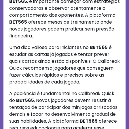
BET565
, é importante começar com estratégias
conservadoras e observar atentamente o
comportamento dos oponentes. A plataforma
BET565
oferece mesas de treinamento onde
novos jogadores podem praticar sem pressão
financeira.
Uma dica valiosa para iniciantes no
BET565
é
estudar as cartas já jogadas e tentar prever
quais cartas ainda estão disponíveis. O Callbreak
Quick recompensa jogadores que conseguem
fazer cálculos rápidos e precisos sobre as
probabilidades de cada jogada.
A paciência é fundamental no Callbreak Quick
do
BET565
. Novos jogadores devem resistir à
tentação de participar dos minijogos arriscadas
demais e focar no desenvolvimento gradual de
suas habilidades. A plataforma
BET565
oferece
recursos educacionais para acelerar esse