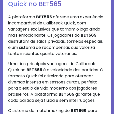
Quick no BET565
A plataforma
BET565
oferece uma experiência
incomparável de Callbreak Quick, com
vantagens exclusivas que tornam o jogo ainda
mais emocionante. Os jogadores do
BET565
desfrutam de salas privadas, torneios especiais
e um sistema de recompensas que valoriza
tanto iniciantes quanto veteranos.
Uma das principais vantagens do Callbreak
Quick no
BET565
é a velocidade das partidas. O
formato Quick foi otimizado para oferecer
diversão intensa em sessões curtas, perfeito
para o estilo de vida moderno dos jogadores
brasileiros. A plataforma
BET565
garante que
cada partida seja fluida e sem interrupções.
O sistema de matchmaking do
BET565
para