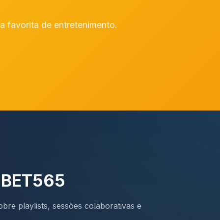
a favorita de entretenimento.
a BET565
bre playlists, sessões colaborativas e