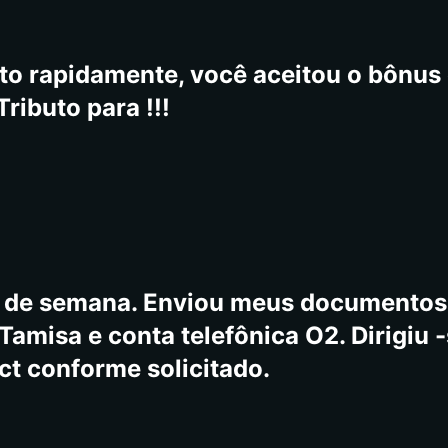
to rapidamente, você aceitou o bônus 
ributo para !!!
m de semana. Enviou meus documentos.
Tamisa e conta telefônica O2. Dirigiu 
t conforme solicitado.