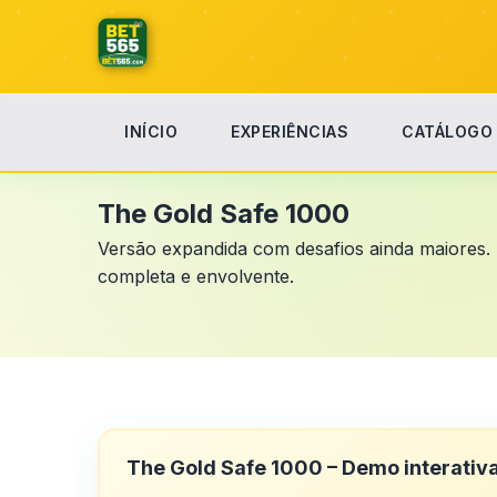
INÍCIO
EXPERIÊNCIAS
CATÁLOGO
Início
The Gold Safe 1000
The Gold Safe 1000
Versão expandida com desafios ainda maiores.
completa e envolvente.
The Gold Safe 1000 – Demo interativ