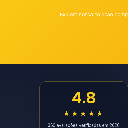
Explore nossa coleção comple
4.8
★★★★★
360 avaliações verificadas em 2026