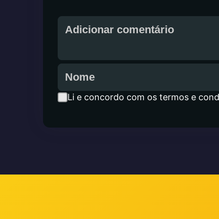
Li e concordo com os termos e cond