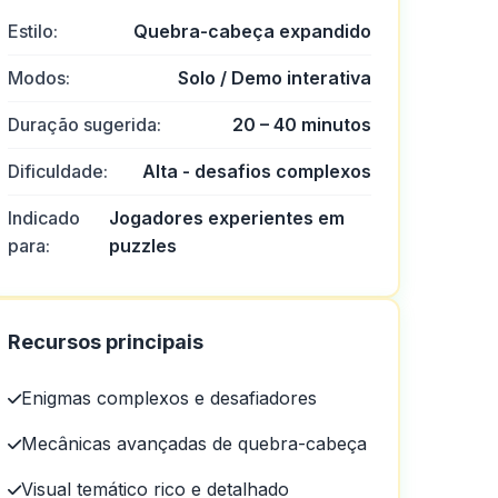
Estilo:
Quebra-cabeça expandido
Modos:
Solo / Demo interativa
Duração sugerida:
20 – 40 minutos
Dificuldade:
Alta - desafios complexos
Indicado
Jogadores experientes em
para:
puzzles
Recursos principais
Enigmas complexos e desafiadores
Mecânicas avançadas de quebra-cabeça
Visual temático rico e detalhado