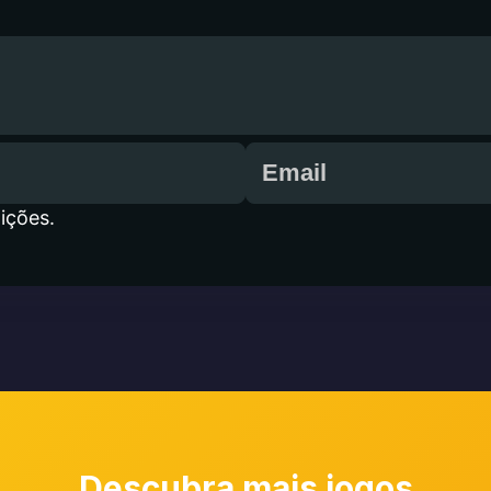
ições.
Descubra mais jogos