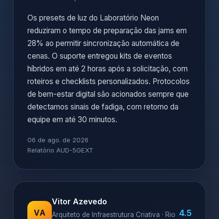
Os presets de luz do Laboratório Neon
reduziram o tempo de preparação das jams em
28% ao permitir sincronização automática de
cenas. O suporte entregou kits de eventos
híbridos em até 2 horas após a solicitação, com
roteiros e checklists personalizados. Protocolos
de bem-estar digital são acionados sempre que
detectamos sinais de fadiga, com retorno da
equipe em até 30 minutos.
06 de ago. de 2026
Relatório AUD-5GEXT
Vitor Azevedo
4.5
VA
Arquiteto de Infraestrutura Criativa · Rio