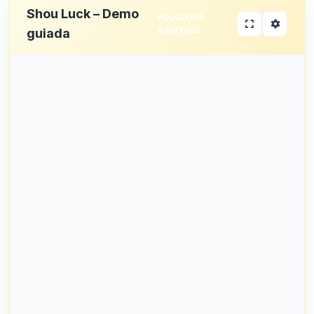
Shou Luck – Demo
FOLCLORE
ASIÁTICO
guiada