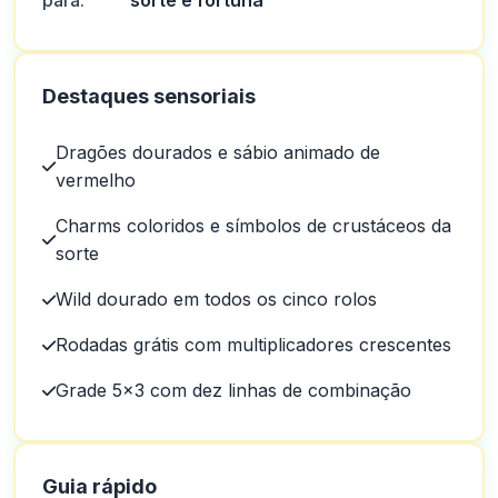
para:
sorte e fortuna
Destaques sensoriais
Dragões dourados e sábio animado de
vermelho
Charms coloridos e símbolos de crustáceos da
sorte
Wild dourado em todos os cinco rolos
Rodadas grátis com multiplicadores crescentes
Grade 5×3 com dez linhas de combinação
Guia rápido