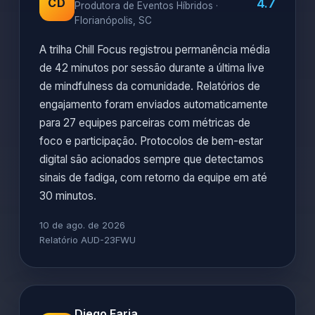
4.7
CD
Produtora de Eventos Híbridos ·
Florianópolis, SC
A trilha Chill Focus registrou permanência média
de 42 minutos por sessão durante a última live
de mindfulness da comunidade. Relatórios de
engajamento foram enviados automaticamente
para 27 equipes parceiras com métricas de
foco e participação. Protocolos de bem-estar
digital são acionados sempre que detectamos
sinais de fadiga, com retorno da equipe em até
30 minutos.
10 de ago. de 2026
Relatório AUD-23FWU
Diego Faria