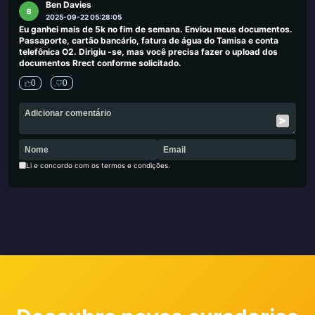
Ben Davies
B
2025-09-22 05:28:05
Eu ganhei mais de 5k no fim de semana. Enviou meus documentos.
Passaporte, cartão bancário, fatura de água do Tamisa e conta
telefônica O2. Dirigiu -se, mas você precisa fazer o upload dos
documentos Rrect conforme solicitado.
0
0
Li e concordo com os termos e condições.