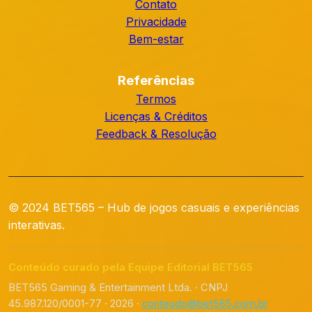
Contato
Privacidade
Bem-estar
Referências
Termos
Licenças & Créditos
Feedback & Resolução
© 2024 BET565 – Hub de jogos casuais e experiências
interativas.
Conteúdo curado pela Equipe Editorial BET565
BET565 Gaming & Entertainment Ltda. · CNPJ
45.987.120/0001-77 · 2026 ·
conteudo@bet565.com.br