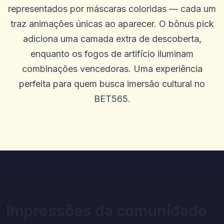
representados por máscaras coloridas — cada um
traz animações únicas ao aparecer. O bônus pick
adiciona uma camada extra de descoberta,
enquanto os fogos de artifício iluminam
combinações vencedoras. Uma experiência
Christal
C
perfeita para quem busca imersão cultural no
2025-10-22 03:17:18
Sempre uma surpresa, uma boa surpresa no cassino, bem como
BET565.
uma variedade de jogos diferentes
0
0
Brandon Hall
B
2025-10-15 07:14:11
Foi realmente fácil de usar
0
0
Lion Mauro
L
2025-10-03 11:10:45
Apenas uma plataforma muito fácil de usar
Impressões da comunidade
0
0