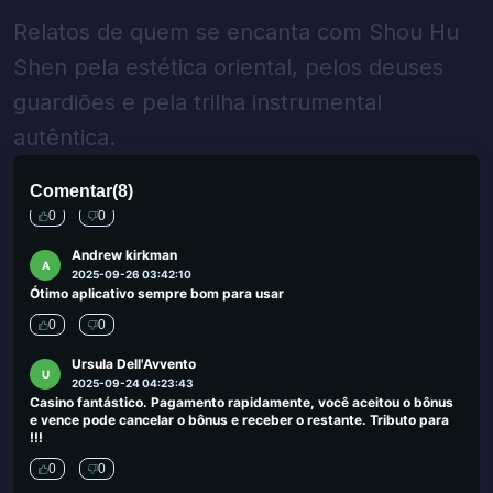
Fanticfan
Relatos de quem se encanta com Shou Hu
F
2025-10-01 07:09:57
A reserva de ingressos foi mais fácil do que eu pensava. Comida e
Shen pela estética oriental, pelos deuses
bebida foi melhor valor do que eu pensava. Aplicativo muito bom
guardiões e pela trilha instrumental
0
0
autêntica.
Bebop
B
2025-09-30 00:03:50
Melhor cassino de saques imediatos de todos
Comentar
(
8
)
0
0
Andrew kirkman
A
2025-09-26 03:42:10
Ótimo aplicativo sempre bom para usar
0
0
Ursula Dell'Avvento
U
2025-09-24 04:23:43
Casino fantástico. Pagamento rapidamente, você aceitou o bônus
e vence pode cancelar o bônus e receber o restante. Tributo para
!!!
0
0