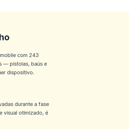
lho
a mobile com 243
 bebida foi melhor valor do
 — pistolas, baús e
er dispositivo.
vadas durante a fase
 visual otimizado, é