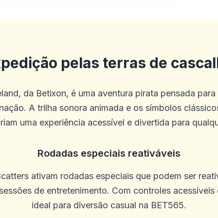
o fácil de usar
pedição pelas terras de casca
eland, da Betixon, é uma aventura pirata pensada par
mais fácil do que eu pensava. Comida e
ação. A trilha sonora animada e os símbolos clássicos
 muito bom
iam uma experiência acessível e divertida para qualqu
Rodadas especiais reativáveis
catters ativam rodadas especiais que podem ser reati
essões de entretenimento. Com controles acessíveis e
ideal para diversão casual na BET565.
mediatos de todos