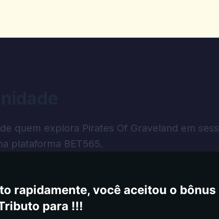
nidade
m para usar
 de quem explora Pirates Of Graveland em ses
na plataforma BET565.
to rapidamente, você aceitou o bônus 
ributo para !!!