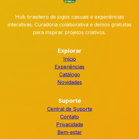
Hub brasileiro de jogos casuais e experiências
interativas. Curadoria colaborativa e demos gratuitas
para inspirar projetos criativos.
Explorar
Início
Experiências
Catálogo
Novidades
Suporte
Central de Suporte
Contato
Privacidade
Bem-estar