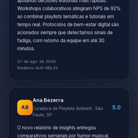
apoiando decisões editoriais mais rápidas.
Workshops colaborativos atingiram NPS de 92%
ao combinar playlists temáticas e tutoriais em
tempo real. Protocolos de bem-estar digital são
acionados sempre que detectamos sinais de
fadiga, com retorno da equipe em até 30
minutos.
07 de ago. de 2026
Relatório AUD-RBLX5
Ana Bezerra
5.0
AB
Curadora de Playlists Ambient · São
Paulo, SP
O novo relatório de insights entregou
comparativos semanais por humor musical,