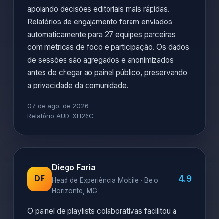
apoiando decisões editoriais mais rápidas.
Relatórios de engajamento foram enviados
automaticamente para 27 equipes parceiras
com métricas de foco e participação. Os dados
de sessões são agregados e anonimizados
antes de chegar ao painel público, preservando
a privacidade da comunidade.
07 de ago. de 2026
Relatório AUD-XH26C
Diego Faria
4.9
DF
Head de Experiência Mobile · Belo
Horizonte, MG
O painel de playlists colaborativas facilitou a