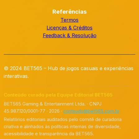
Referências
Termos
Licenças & Créditos
Feedback & Resolução
© 2024 BET565 – Hub de jogos casuais e experiências
interativas.
Conteúdo curado pela Equipe Editorial BET565
BET565 Gaming & Entertainment Ltda. · CNPJ
45.987.120/0001-77 · 2026 ·
conteudo@bet565.com.br
Relatórios editoriais auditados pelo comitê de curadoria
criativa e alinhados às políticas internas de diversidade,
acessibilidade e transparência da BET565.