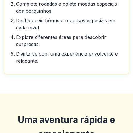
Complete rodadas e colete moedas especiais
dos porquinhos.
Desbloqueie bônus e recursos especiais em
cada nível.
Explore diferentes áreas para descobrir
surpresas.
Divirta-se com uma experiência envolvente e
relaxante.
Uma aventura rápida e