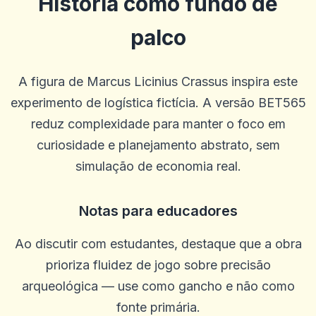
História como fundo de
palco
A figura de Marcus Licinius Crassus inspira este
experimento de logística fictícia. A versão BET565
reduz complexidade para manter o foco em
curiosidade e planejamento abstrato, sem
simulação de economia real.
Notas para educadores
Christal
C
Ao discutir com estudantes, destaque que a obra
2025-10-22 03:17:18
Sempre uma surpresa, uma boa surpresa no cassino, bem como
prioriza fluidez de jogo sobre precisão
uma variedade de jogos diferentes
arqueológica — use como gancho e não como
0
0
fonte primária.
Brandon Hall