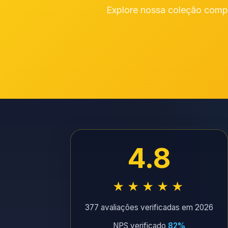
Explore nossa coleção comple
4.8
★★★★★
377 avaliações verificadas em 2026
NPS verificado
82%