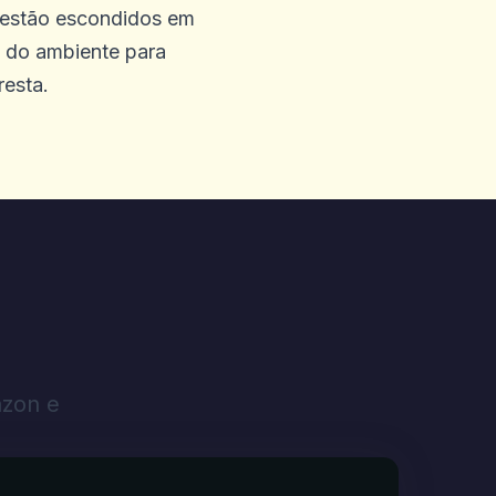
 estão escondidos em
s do ambiente para
resta.
azon e