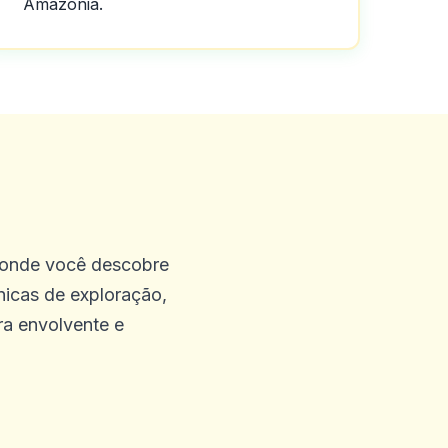
Amazônia.
 onde você descobre
icas de exploração,
 bebida foi melhor valor do
ra envolvente e