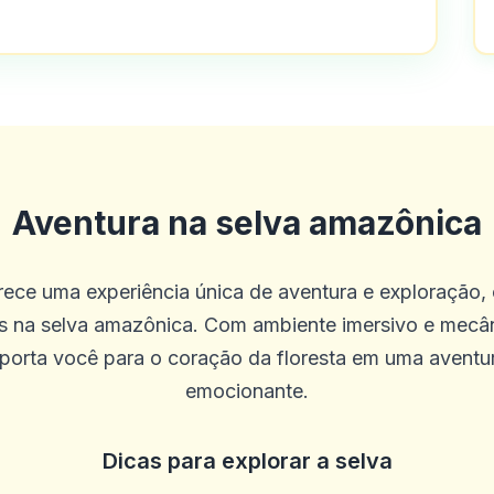
o fácil de usar
Aventura na selva amazônica
ece uma experiência única de aventura e exploração,
s na selva amazônica. Com ambiente imersivo e mecân
mais fácil do que eu pensava. Comida e
sporta você para o coração da floresta em uma aventu
 muito bom
emocionante.
Dicas para explorar a selva