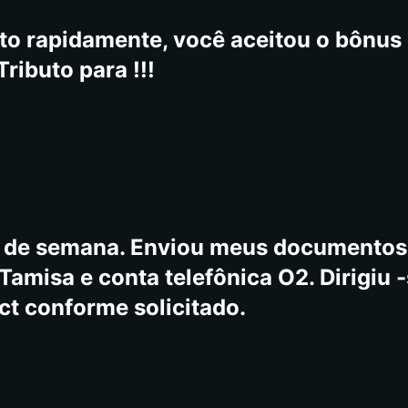
to rapidamente, você aceitou o bônus 
ributo para !!!
m de semana. Enviou meus documentos.
Tamisa e conta telefônica O2. Dirigiu 
t conforme solicitado.