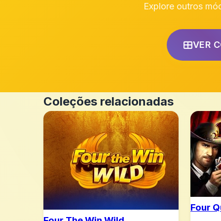
Explore outros mó
VER 
Coleções relacionadas
Four 
Four The Win Wild