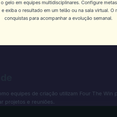
 o gelo em equipes multidisciplinares. Configure metas 
 e exiba o resultado em um telão ou na sala virtual. O 
conquistas para acompanhar a evolução semanal.
mediatos de todos
ade
m para usar
omo equipes de criação utilizam Four The Win 
r projetos e reuniões.