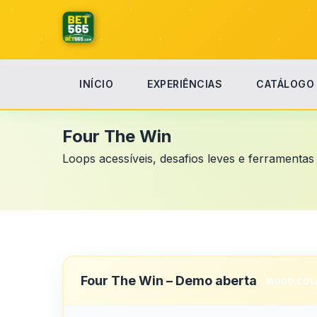
INÍCIO
EXPERIÊNCIAS
CATÁLOGO
Início
Estúdio Modular
Four The Win
Four The Win
Loops acessíveis, desafios leves e ferramentas
Four The Win – Demo aberta
MODO COL