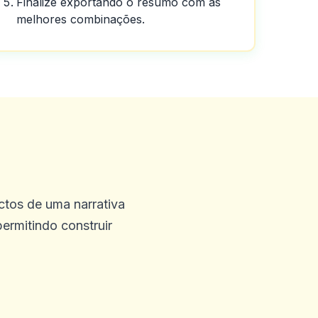
Finalize exportando o resumo com as
melhores combinações.
ectos de uma narrativa
 bebida foi melhor valor do
ermitindo construir