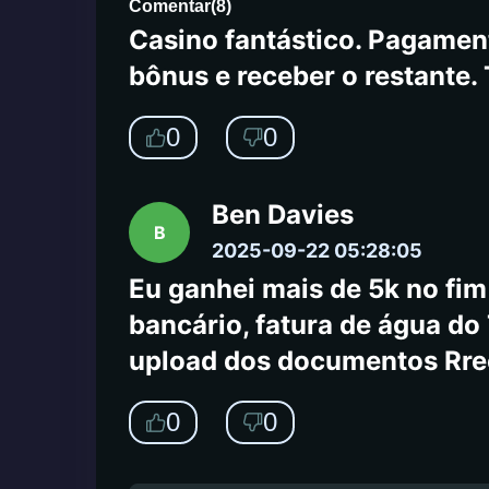
2025-09-24 04:23:43
Comentar
(
8
)
Casino fantástico. Pagamen
bônus e receber o restante. T
0
0
Ben Davies
B
2025-09-22 05:28:05
Eu ganhei mais de 5k no fi
bancário, fatura de água do 
upload dos documentos Rrec
0
0