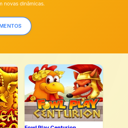
m novas dinâmicas.
AMENTOS
Fowl Play Centurion