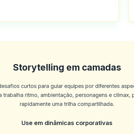
o fácil de usar
Storytelling em camadas
desafios curtos para guiar equipes por diferentes asp
mais fácil do que eu pensava. Comida e
 trabalha ritmo, ambientação, personagens e clímax, p
 muito bom
rapidamente uma trilha compartilhada.
Use em dinâmicas corporativas