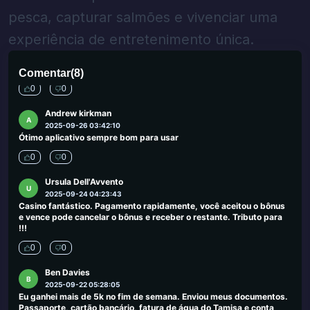
bebida foi melhor valor do que eu pensava. Aplicativo muito bom
pesca, capturar salmões e vivenciar uma
0
0
experiência de entretenimento única.
Bebop
B
2025-09-30 00:03:50
Melhor cassino de saques imediatos de todos
Comentar
(
8
)
0
0
Andrew kirkman
A
2025-09-26 03:42:10
Ótimo aplicativo sempre bom para usar
0
0
Ursula Dell'Avvento
U
2025-09-24 04:23:43
Casino fantástico. Pagamento rapidamente, você aceitou o bônus
e vence pode cancelar o bônus e receber o restante. Tributo para
!!!
0
0
Ben Davies
B
2025-09-22 05:28:05
Eu ganhei mais de 5k no fim de semana. Enviou meus documentos.
Passaporte, cartão bancário, fatura de água do Tamisa e conta