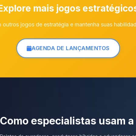
Explore mais jogos estratégico
outros jogos de estratégia e mantenha suas habilid
AGENDA DE LANÇAMENTOS
Como especialistas usam 