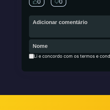
0
0
Li e concordo com os termos e cond