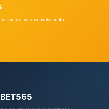
s
ades sempre em desenvolvimento.
a BET565