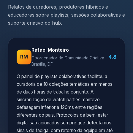
Relatos de curadores, produtores híbridos e
educadores sobre playlists, sessões colaborativas e
suporte criativo do hub.
Rafael Monteiro
4.8
RM
Coordenador de Comunidade Criativa ·
Brasília, DF
O painel de playlists colaborativas facilitou a
curadoria de 18 coleções temáticas em menos
de duas horas de trabalho conjunto. A
sincronização de watch parties manteve
defasagem inferior a 120ms entre regiões
diferentes do país. Protocolos de bem-estar
digital são acionados sempre que detectamos
sinais de fadiga, com retorno da equipe em até