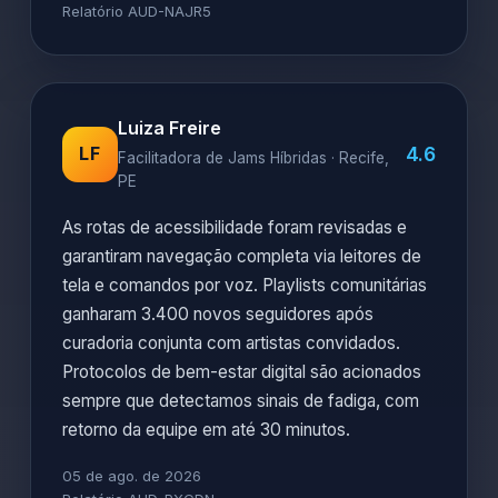
Relatório AUD-NAJR5
Luiza Freire
4.6
LF
Facilitadora de Jams Híbridas · Recife,
PE
As rotas de acessibilidade foram revisadas e
garantiram navegação completa via leitores de
tela e comandos por voz. Playlists comunitárias
ganharam 3.400 novos seguidores após
curadoria conjunta com artistas convidados.
Protocolos de bem-estar digital são acionados
sempre que detectamos sinais de fadiga, com
retorno da equipe em até 30 minutos.
05 de ago. de 2026