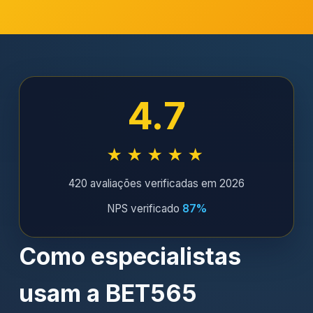
4.7
★★★★★
420 avaliações verificadas em 2026
NPS verificado
87%
Como especialistas
usam a BET565