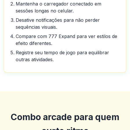
Mantenha o carregador conectado em
sessões longas no celular.
Desative notificações para não perder
sequências visuais.
Compare com 777 Expand para ver estilos de
efeito diferentes.
Registre seu tempo de jogo para equilibrar
outras atividades.
Combo arcade para quem