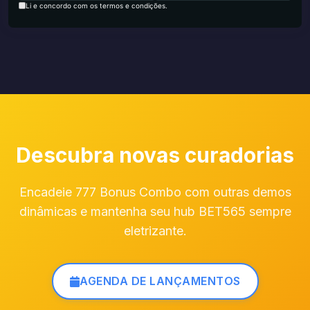
Li e concordo com os termos e condições.
Descubra novas curadorias
Encadeie 777 Bonus Combo com outras demos
dinâmicas e mantenha seu hub BET565 sempre
eletrizante.
AGENDA DE LANÇAMENTOS