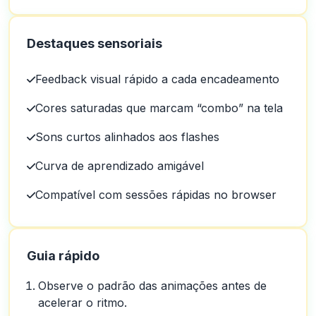
Destaques sensoriais
Feedback visual rápido a cada encadeamento
Cores saturadas que marcam “combo” na tela
Sons curtos alinhados aos flashes
Curva de aprendizado amigável
Compatível com sessões rápidas no browser
Guia rápido
Observe o padrão das animações antes de
acelerar o ritmo.