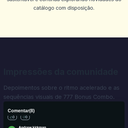
catálogo com disposição.
Brandon Hall
B
2025-10-15 07:14:11
Foi realmente fácil de usar
0
0
Lion Mauro
L
2025-10-03 11:10:45
Apenas uma plataforma muito fácil de usar
0
0
Fanticfan
Impressões da comunidade
F
2025-10-01 07:09:57
A reserva de ingressos foi mais fácil do que eu pensava. Comida e
bebida foi melhor valor do que eu pensava. Aplicativo muito bom
Depoimentos sobre o ritmo acelerado e as
0
0
sequências visuais de 777 Bonus Combo.
Bebop
B
2025-09-30 00:03:50
Melhor cassino de saques imediatos de todos
Comentar
(
8
)
0
0
Andrew kirkman