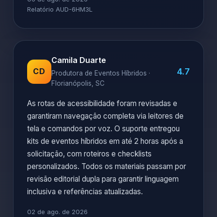
Relatório AUD-6HM3L
Camila Duarte
4.7
CD
Produtora de Eventos Híbridos ·
Florianópolis, SC
As rotas de acessibilidade foram revisadas e
garantiram navegação completa via leitores de
tela e comandos por voz. O suporte entregou
kits de eventos híbridos em até 2 horas após a
solicitação, com roteiros e checklists
personalizados. Todos os materiais passam por
revisão editorial dupla para garantir linguagem
inclusiva e referências atualizadas.
02 de ago. de 2026