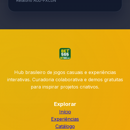
Relatório AUD-PXCDN
Hub brasileiro de jogos casuais e experiências
interativas. Curadoria colaborativa e demos gratuitas
para inspirar projetos criativos.
Explorar
Início
Experiências
Catálogo