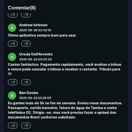
2025-09-30 00:03:50
Melhor cassino de saques imediatos de todos
Comentar
(
8
)
0
0
Andrew kirkman
A
2025-09-26 03:42:10
Ótimo aplicativo sempre bom para usar
0
0
Ursula Dell'Avvento
U
2025-09-24 04:23:43
Casino fantástico. Pagamento rapidamente, você aceitou o bônus
e vence pode cancelar o bônus e receber o restante. Tributo para
!!!
0
0
Ben Davies
B
2025-09-22 05:28:05
Eu ganhei mais de 5k no fim de semana. Enviou meus documentos.
Passaporte, cartão bancário, fatura de água do Tamisa e conta
telefônica O2. Dirigiu -se, mas você precisa fazer o upload dos
documentos Rrect conforme solicitado.
0
0