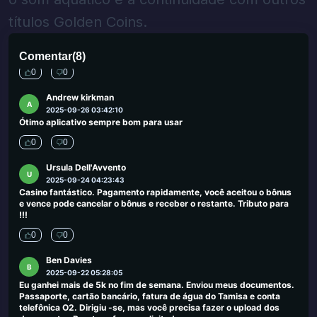
0
0
títulos Golden Coins.
Bebop
B
2025-09-30 00:03:50
Melhor cassino de saques imediatos de todos
Comentar
(
8
)
0
0
Andrew kirkman
A
2025-09-26 03:42:10
Ótimo aplicativo sempre bom para usar
0
0
Ursula Dell'Avvento
U
2025-09-24 04:23:43
Casino fantástico. Pagamento rapidamente, você aceitou o bônus
e vence pode cancelar o bônus e receber o restante. Tributo para
!!!
0
0
Ben Davies
B
2025-09-22 05:28:05
Eu ganhei mais de 5k no fim de semana. Enviou meus documentos.
Passaporte, cartão bancário, fatura de água do Tamisa e conta
telefônica O2. Dirigiu -se, mas você precisa fazer o upload dos